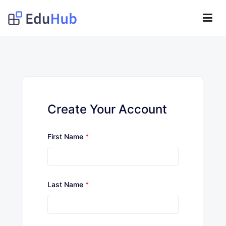
Lompat
ke
Obat Kita Store
konten
My WordPress Blog
Create Your Account
First Name
*
Last Name
*