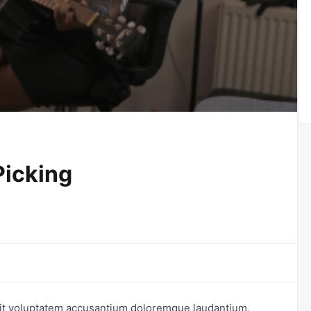
Picking
 sit voluptatem accusantium doloremque laudantium,