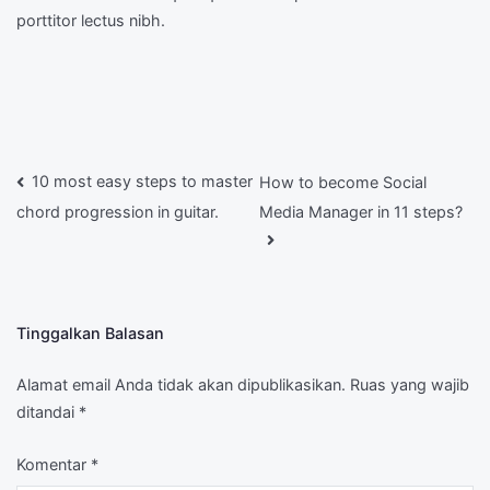
porttitor lectus nibh.
Navigasi
10 most easy steps to master
How to become Social
Media Manager in 11 steps?
chord progression in guitar.
Pos
Tinggalkan Balasan
Alamat email Anda tidak akan dipublikasikan.
Ruas yang wajib
ditandai
*
Komentar
*