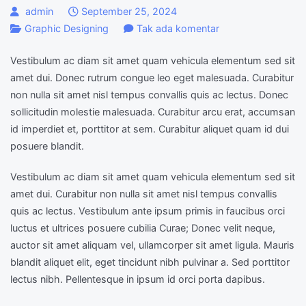
admin
September 25, 2024
pada
Graphic Designing
Tak ada komentar
What
Vestibulum ac diam sit amet quam vehicula elementum sed sit
is
amet dui. Donec rutrum congue leo eget malesuada. Curabitur
photoshop
non nulla sit amet nisl tempus convallis quis ac lectus. Donec
and
sollicitudin molestie malesuada. Curabitur arcu erat, accumsan
what
id imperdiet et, porttitor at sem. Curabitur aliquet quam id dui
is
posuere blandit.
it
used
Vestibulum ac diam sit amet quam vehicula elementum sed sit
for?
amet dui. Curabitur non nulla sit amet nisl tempus convallis
quis ac lectus. Vestibulum ante ipsum primis in faucibus orci
luctus et ultrices posuere cubilia Curae; Donec velit neque,
auctor sit amet aliquam vel, ullamcorper sit amet ligula. Mauris
blandit aliquet elit, eget tincidunt nibh pulvinar a. Sed porttitor
lectus nibh. Pellentesque in ipsum id orci porta dapibus.